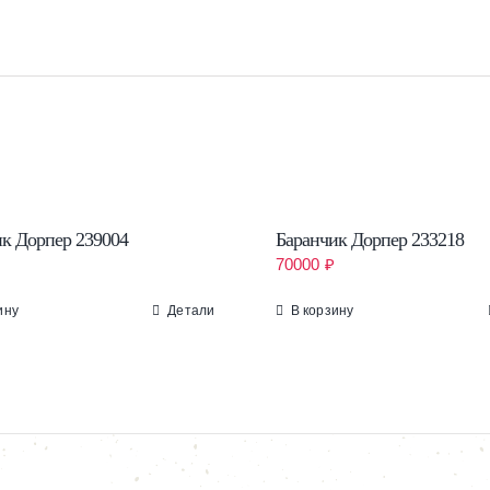
к Дорпер 239004
Баранчик Дорпер 233218
70000
₽
ину
Детали
В корзину