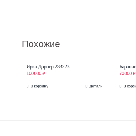
Похожие
Ярка Дорпер 233223
Баранчи
100000
₽
70000
₽
В корзину
Детали
В корз