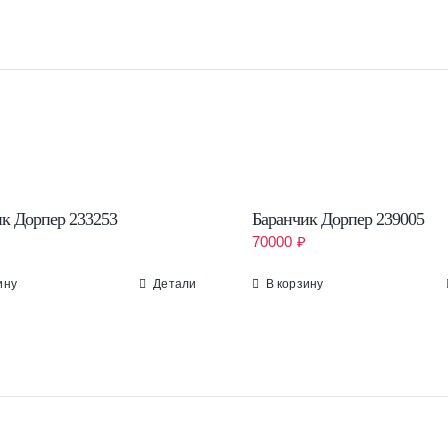
к Дорпер 233253
Баранчик Дорпер 239005
70000
₽
ину
Детали
В корзину